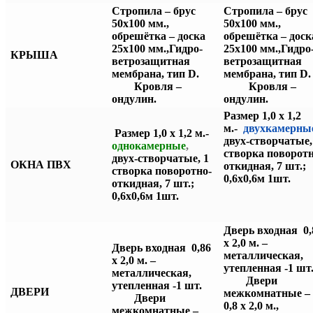
Стропила – брус
Стропила – брус
50х100 мм.,
50х100 мм.,
обрешётка – доска
обрешётка – доск
25х100 мм.,
Гидро-
25х100 мм.,
Гидро
КРЫША
ветрозащитная
ветрозащитная
мембрана, тип D.
мембрана, тип 
Кровля –
Кровля –
ондулин.
ондулин.
Размер 1,0 х 1,2
м.-
двухкамерны
Размер 1,0 х 1,2 м.-
двух-створчатые,
однокамерные
,
створка поворотн
двух-створчатые, 1
ОКНА ПВХ
откидная, 7 шт.;
створка поворотно-
0,6х0,6м 1шт.
откидная, 7 шт.;
0,6х0,6м 1шт.
Дверь входная 0,
х 2,0 м. –
Дверь входная 0,86
металлическая,
х 2,0 м. –
утепленная -1 ш
металлическая,
Двери
утепленная -1 шт.
ДВЕРИ
межкомнатные –
Двери
0,8 х 2,0 м.,
межкомнатные –