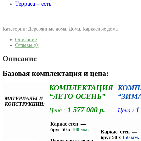
Терраса – есть
Категории:
Деревянные дома
,
Дома
,
Каркасные дома
Описание
Отзывы (0)
Описание
Базовая комплектация и цена:
КОМПЛЕКТАЦИЯ
КОМП
“ЛЕТО-ОСЕНЬ”
“ЗИМ
МАТЕРИАЛЫ И
КОНСТРУКЦИИ:
1 577 000 р.
1
Цена :
Цена
:
Каркас стен —
брус 50 х
100 мм.
Каркас стен —
брус 50 х
150 м
Наружная отделка