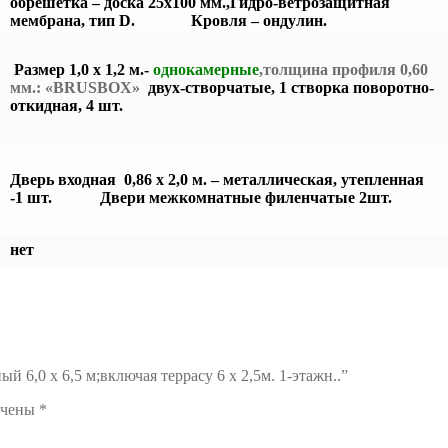
обрешётка – доска 25х100 мм.,
Гидро-ветрозащитная
мембрана, тип D.
Кровля – ондулин.
Размер 1,0 х 1,2 м.-
однокамерные
,толщина профиля 0,60
мм.: «BRUSBOX»
двух-створчатые, 1 створка поворотно-
откидная, 4 шт.
Дверь входная 0,86 х 2,0 м. – металлическая, утепленная
-1 шт.
Двери межкомнатные филенчатые 2шт.
нет
й 6,0 x 6,5 м;включая террасу 6 х 2,5м. 1-этажн..”
ечены
*