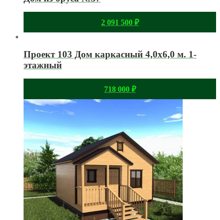
2 091 500
₽
Проект 103 Дом каркасный 4,0х6,0 м. 1-
этажный
718 000
₽