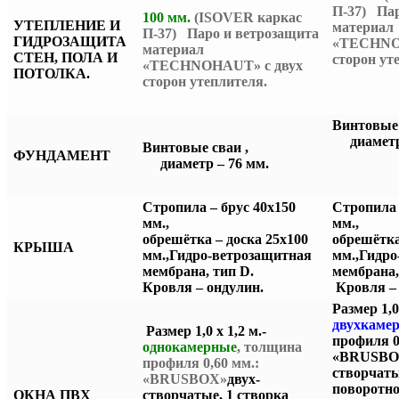
П-37) Пар
100 мм.
(ISOVER каркас
УТЕПЛЕНИЕ И
материал
П-37) Паро и ветрозащита
ГИДРОЗАЩИТА
«TECHNO
материал
СТЕН, ПОЛА И
сторон ут
«TECHNOHAUT» с двух
ПОТОЛКА.
сторон утеплителя.
Винто
диаметр 
Винтовые сваи ,
ФУНДАМЕНТ
диаметр – 76 мм.
Стропила – брус 40х150
Стропила 
мм.,
мм.,
обрешётка – доска 25х100
обрешётка
КРЫША
мм.,
Гидро-ветрозащитная
мм.,
Гидро
мембрана, тип D.
мембра
Кровля – ондулин.
Кровля –
Размер 1,0 
двухкаме
Размер 1,0 х 1,2 м.-
профиля 0
однокамерные
, толщина
«BRUSBO
профиля 0,60 мм.:
створчаты
«BRUSBOX»
двух-
поворотно
ОКНА ПВХ
створчатые, 1 створка