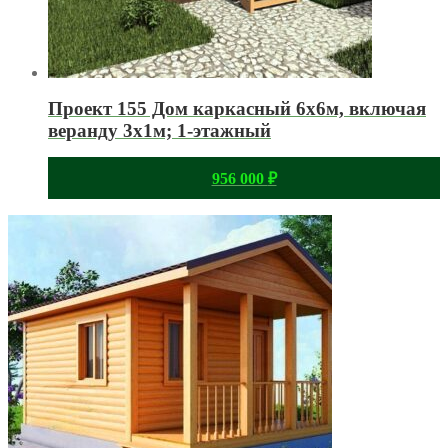
Проект 155 Дом каркасный 6х6м, включая
веранду 3х1м; 1-этажный
956 000
₽