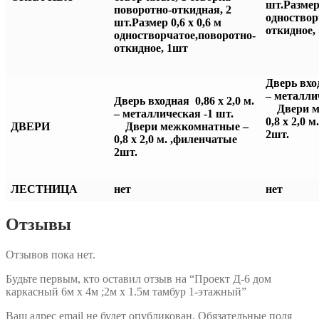
шт.Размер 
поворотно-откидная, 2
одноствор
шт.Размер 0,6 х 0,6 м
откидное,
одностворчатое,поворотно-
откидное, 1шт
Дверь вход
– металл
Дверь входная 0,86 х 2,0 м.
Двери 
– металлическая -1 шт.
0,8 х 2,0 
ДВЕРИ
Двери межкомнатные –
2шт.
0,8 х 2,0 м. ,филенчатые
2шт.
ЛЕСТНИЦА
нет
нет
Отзывы
Отзывов пока нет.
Будьте первым, кто оставил отзыв на “Проект Д-6 дом
каркасный 6м х 4м ;2м х 1.5м тамбур 1-этажный”
Ваш адрес email не будет опубликован.
Обязательные поля