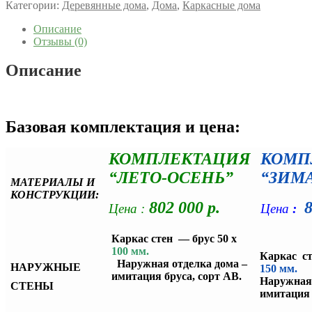
Категории:
Деревянные дома
,
Дома
,
Каркасные дома
Описание
Отзывы (0)
Описание
Базовая комплектация и цена:
КОМПЛЕКТАЦИЯ
КОМП
“ЛЕТО-ОСЕНЬ”
“ЗИМ
МАТЕРИАЛЫ И
КОНСТРУКЦИИ:
802 000 р.
8
Цена :
Цена
:
Каркас стен — брус 50 х
100 мм.
Каркас ст
Наружная отделка дома –
НАРУЖНЫЕ
15
имитация бруса, сорт АВ.
Наружная 
СТЕНЫ
имитация 