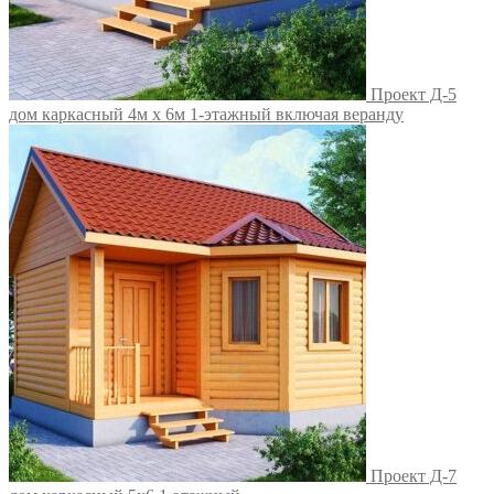
Проект Д-5
дом каркасный 4м х 6м 1-этажный включая веранду
Проект Д-7