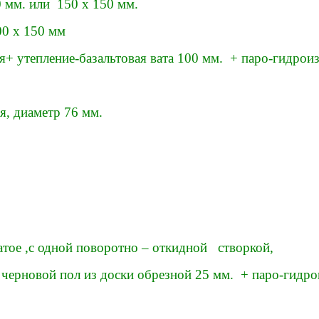
 мм. или 150 х 150 мм.
00 х 150 мм
я+ утепление-базальтовая вата 100 мм. + паро-гидро
я, диаметр 76 мм.
тое ,с одной поворотно – откидной створкой,
черновой пол из доски обрезной 25 мм. + паро-гидро