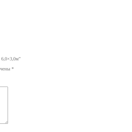
 6,0×3,0м”
ечены
*