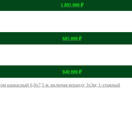
1 895 000
₽
685 000
₽
840 000
₽
ом каркасный 6,0х7,5 м. включая веранду 3х3м; 1-этажный