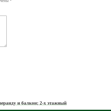
ечены
*
веранду и балкон; 2-х этажный