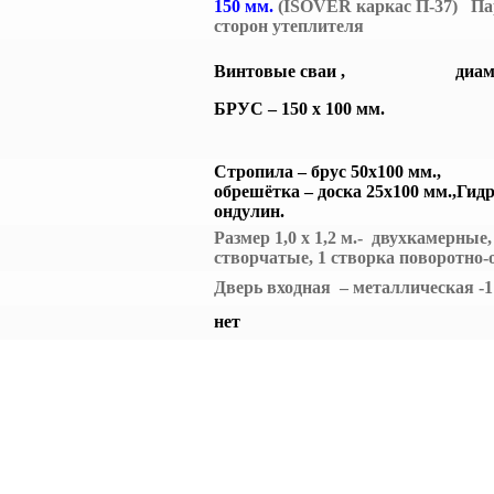
150 мм.
(ISOVER каркас П-37) Па
сторон утеплителя
Винтовые сваи , диаметр
БРУС – 150 х 100 мм.
Стропила – брус 50х100 мм.,
обрешётка – доска 25х100 мм.,
Гид
ондулин.
Размер 1,0 х 1,2 м.- двухкамерны
створчатые, 1 створка поворотно-
Дверь входная – металлическая 
нет