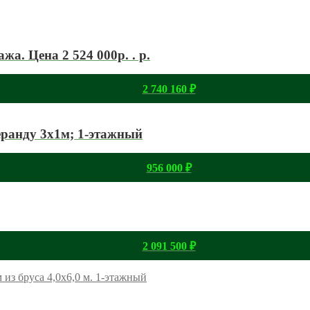
жа. Цена 2 524 000р. . р.
2 740 160
₽
еранду 3х1м; 1-этажный
956 000
₽
2 091 500
₽
 из бруса 4,0х6,0 м. 1-этажный