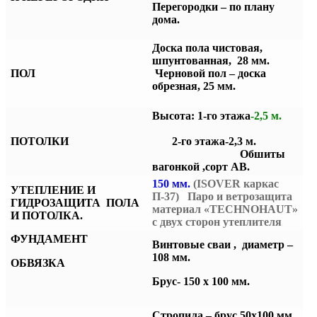
Перегородки – по плану
дома.
Доска пола чистовая,
шпунтованная, 28 мм.
ПОЛ
Черновой пол – доска
обрезная, 25 мм.
Высота: 1-го этажа
-2,5 м.
ПОТОЛКИ
2-го этажа-2,3 м.
Обшиты
вагонкой ,сорт АВ.
150 мм.
(ISOVER каркас
УТЕПЛЕНИЕ И
П-37) Паро и ветрозащита
ГИДРОЗАЩИТА ПОЛА
материал «TECHNOHAUT»
И ПОТОЛКА.
с двух сторон утеплителя
ФУНДАМЕНТ
Винтовые сваи , диаметр –
108 мм.
ОБВЯЗКА
Брус- 150 х 100 мм.
Стропила – брус 50х100 мм.,