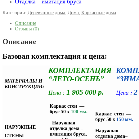
Отделка – имитация бруса
Категории:
Деревянные дома
,
Дома
,
Каркасные дома
Описание
Отзывы (0)
Описание
Базовая комплектация и цена:
КОМПЛЕКТАЦИЯ
КОМП
“ЛЕТО-ОСЕНЬ”
“ЗИМ
МАТЕРИАЛЫ И
КОНСТРУКЦИИ:
1 905 000 р.
2
Цена :
Цена
:
Каркас стен —
брус 50 х
100 мм.
Каркас стен —
брус 50 х
150 мм.
Наружная
НАРУЖНЫЕ
отделка дома –
Наружная
имитация бруса,
СТЕНЫ
отделка дома–