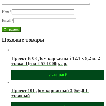
Имя
*
Email
*
Похожие товары
Проект В-03 Дом каркасный 12,1 x 8,2 м. 2
этажа. Цена 2 524 000р. . р.
2 740 160
₽
Проект 101 Дом каркасный 3,0х6,0 1-
этажный