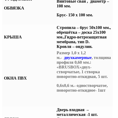
Винтовые сваи , диаметр –
108 мм.
ОБВЯЗКА
Брус- 150 х 100 мм.
Стропила – брус 50х100 мм.,
обрешётка – доска 25х100
КРЫША
мм.,
Гидро-ветрозащитная
мембрана, тип D.
Кровля – ондулин.
Размер 1,0 х 1,2
м.-
двухкамерные
, толщина
профиля 0,60 мм.:
«BRUSBOX»двух-
створчатые, 1 створка
поворотно-откидная, 5 шт.
ОКНА ПВХ
0,6х0,6 м.- одностворчатое,
поворотно-откидное- 1шт
Дверь входная –
металлическая -1 шт.