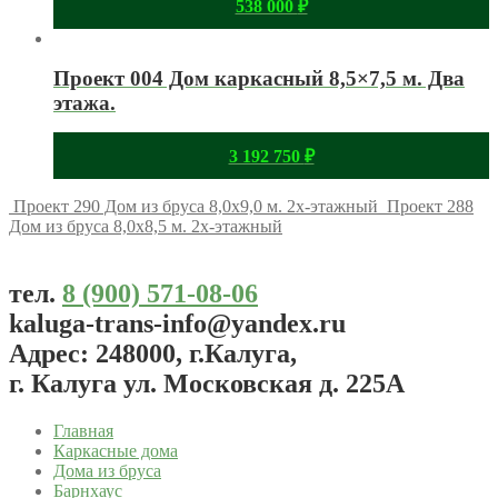
538 000
₽
Проект 004 Дом каркасный 8,5×7,5 м. Два
этажа.
3 192 750
₽
Проект 290 Дом из бруса 8,0х9,0 м. 2х-этажный
Проект 288
Дом из бруса 8,0х8,5 м. 2х-этажный
тел.
8 (900) 571-08-06
kaluga-trans-info@yandex.ru
Адрес: 248000, г.Калуга,
г. Калуга ул. Московская д. 225А
Главная
Каркасные дома
Дома из бруса
Барнхаус