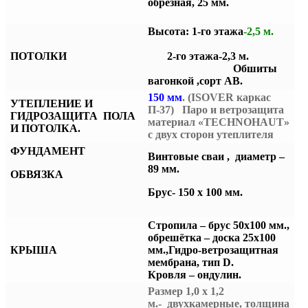
обрезная, 25 мм.
Высота: 1-го этажа
-2,5 м.
ПОТОЛКИ
2-го этажа-2,3 м.
Обшиты
вагонкой ,сорт АВ.
150 мм
. (ISOVER каркас
УТЕПЛЕНИЕ И
П-37) Паро и ветрозащита
ГИДРОЗАЩИТА ПОЛА
материал «TECHNOHAUT»
И ПОТОЛКА.
с двух сторон утеплителя
ФУНДАМЕНТ
Винтовые сваи , диаметр –
89 мм.
ОБВЯЗКА
Брус- 150 х 100 мм.
Стропила – брус 50х100 мм.,
обрешётка – доска 25х100
КРЫША
мм.,
Гидро-ветрозащитная
мембрана, тип D.
Кровля – ондулин.
Размер 1,0 х 1,2
м.- двухкамерные, толщина