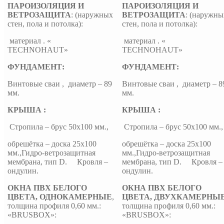
ПАРОИЗОЛЯЦИЯ И
ПАРОИЗОЛЯЦИЯ И
ВЕТРОЗАЩИТА
: (наружных
ВЕТРОЗАЩИТА
: (наружны
стен, пола и потолка):
стен, пола и потолка):
материал . «
материал . «
TECHNOHAUT»
TECHNOHAUT»
ФУНДАМЕНТ:
ФУНДАМЕНТ:
Винтовые сваи , диаметр – 89
Винтовые сваи , диаметр – 8
мм.
мм.
КРЫША :
КРЫША :
Стропила – брус 50х100 мм.,
Стропила – брус 50х100 мм.,
обрешётка – доска 25х100
обрешётка – доска 25х100
мм.,Гидро-ветрозащитная
мм.,Гидро-ветрозащитная
мембрана, тип D. Кровля –
мембрана, тип D. Кровля –
ондулин.
ондулин.
ОКНА ПВХ БЕЛОГО
ОКНА ПВХ БЕЛОГО
ЦВЕТА, ОДНОКАМЕРНЫЕ
,
ЦВЕТА, ДВУХКАМЕРНЫ
толщина профиля 0,60 мм.:
толщина профиля 0,60 мм.:
«BRUSBOX»:
«BRUSBOX»: