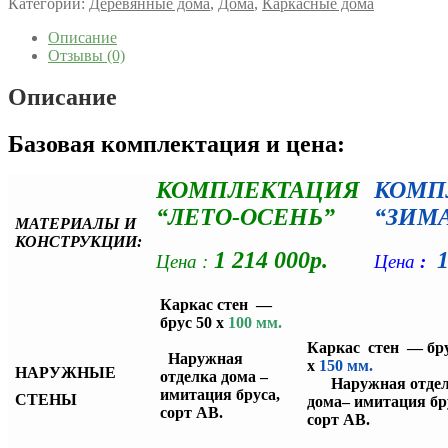
Категории:
Деревянные дома
,
Дома
,
Каркасные дома
Описание
Отзывы (0)
Описание
Базовая комплектация и цена:
КОМПЛЕКТАЦИЯ
КОМП
“ЛЕТО-ОСЕНЬ”
“ЗИМ
МАТЕРИАЛЫ И
КОНСТРУКЦИИ:
1 214 000р.
1
Цена :
Цена
:
Каркас стен —
брус 50 х
100 мм.
Каркас стен — бру
Наружная
х
150 м
НАРУЖНЫЕ
отделка дома –
Наружная отде
имитация бруса,
СТЕНЫ
дома– имитация бр
сорт АВ.
сорт АВ.