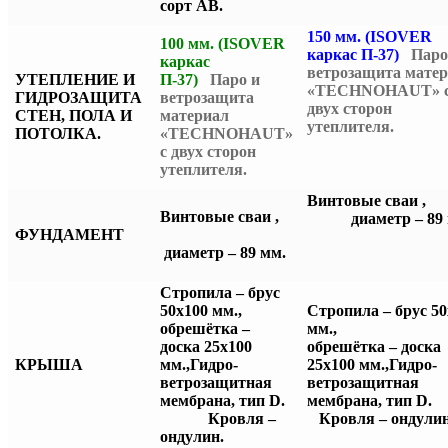
сорт АВ.
150 мм. (ISOVER
100 мм. (ISOVER
каркас П-37)
Паро
каркас
ветрозащита мате
УТЕПЛЕНИЕ И
П-37)
Паро и
«TECHNOHAUT» 
ГИДРОЗАЩИТА
ветрозащита
двух сторон
СТЕН, ПОЛА И
материал
утеплителя.
ПОТОЛКА.
«TECHNOHAUT»
с двух сторон
утеплителя.
Винтовые сва
Винтовые сваи ,
диаметр – 89 
ФУНДАМЕНТ
диаметр – 89 мм.
Стропила – брус
50х100 мм.,
Стропила – брус 50
обрешётка –
мм.,
доска 25х100
обрешётка – доска
КРЫША
мм.,
Гидро-
25х100 мм.,
Гидро-
ветрозащитная
ветрозащитная
мембрана, тип D.
мембрана, тип
Кровля –
Кровля – ондулин
ондулин.