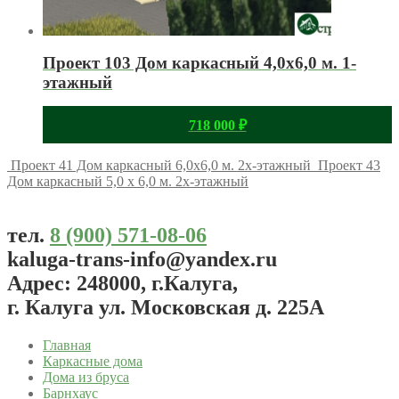
Проект 103 Дом каркасный 4,0х6,0 м. 1-
этажный
718 000
₽
Проект 41 Дом каркасный 6,0х6,0 м. 2х-этажный
Проект 43
Дом каркасный 5,0 х 6,0 м. 2х-этажный
тел.
8 (900) 571-08-06
kaluga-trans-info@yandex.ru
Адрес: 248000, г.Калуга,
г. Калуга ул. Московская д. 225А
Главная
Каркасные дома
Дома из бруса
Барнхаус