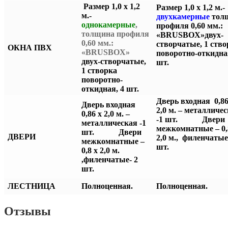
Размер 1,0 х 1,2
Размер 1,0 х 1,2 м.-
м.-
двухкамерные
тол
однокамерные
,
профиля 0,60 мм.:
толщина профиля
«BRUSBOX»двух-
0,60 мм.:
створчатые, 1 ство
ОКНА ПВХ
«BRUSBOX»
поворотно-откидна
двух-створчатые,
шт.
1 створка
поворотно-
откидная, 4 шт.
Дверь входная 0,86
Дверь входная
2,0 м. – металличе
0,86 х 2,0 м. –
-1 шт.
Двери
металлическая -1
межкомнатные – 0,
шт.
Двери
ДВЕРИ
2,0 м., филенчатые
межкомнатные –
шт.
0,8 х 2,0 м.
,филенчатые- 2
шт.
ЛЕСТНИЦА
Полноценная.
Полноценная.
Отзывы