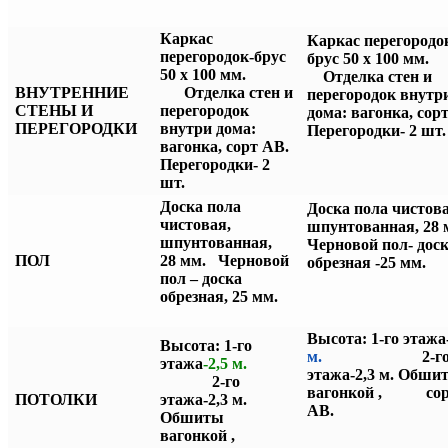
Каркас
Каркас перегородо
перегородок-брус
брус 50 х 100
50 х 100 мм.
Отделка стен
и
ВНУТРЕННИЕ
Отделка стен и
перегородок внутр
СТЕНЫ И
перегородок
дома: вагонка, сор
ПЕРЕГОРОДКИ
внутри дома:
Перегородки- 2 шт.
вагонка, сорт АВ.
Перегородки- 2
шт.
Доска пола
Доска пола чистова
чистовая,
шпунтованная, 28
шпунтованная,
Черновой пол- дос
ПОЛ
28 мм. Черновой
обрезная -25 мм
пол – доска
обрезная, 25 мм.
Высота: 1-го этажа
Высота: 1-го
м.
2-г
этажа
-2,5 м.
этажа-2,3 м.
Обши
2-го
вагонкой ,
со
ПОТОЛКИ
этажа-2,3 м.
АВ.
Обшиты
вагонкой ,