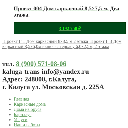
Проект 004 Дом каркасный 8,5×7,5 м. Два
этажа.
3 192 750
₽
Проект Г-1 Дом каркасный 8х8,5 м 2 этажа
Проект Г-3 Дом
каркасный 8,5х6,0м включая террасу 6,0х2,5м; 2 этажа
тел.
8 (900) 571-08-06
kaluga-trans-info@yandex.ru
Адрес: 248000, г.Калуга,
г. Калуга ул. Московская д. 225А
Главная
Каркасные дома
Дома из бруса
Барнхаус
Услуги
Наши работы