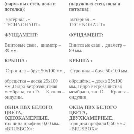
(наружных стен, пола и
(наружных стен, пола и
потолка)
:
потолка)
:
материал . «
материал . «
TECHNOHAUT»
TECHNOHAUT»
ФУНДАМЕНТ:
ФУНДАМЕНТ:
Винтовые сваи , диаметр –
Винтовые сваи , диаметр –
89 мм.
89 мм.
КРЫША :
КРЫША :
Стропила – брус 50х100 мм.,
Стропила – брус 50х100 мм.,
обрешётка – доска 25х100
обрешётка – доска 25х100
мм.,Гидро-ветрозащитная
мм.,Гидро-ветрозащитная
мембрана, тип D. Кровля –
мембрана, тип D. Кровля –
ондулин.
ондулин.
ОКНА ПВХ БЕЛОГО
ОКНА ПВХ БЕЛОГО
ЦВЕТА,
ЦВЕТА,
ОДНОКАМЕРНЫЕ
,
ДВУХКАМЕРНЫЕ
,
толщина профиля 0,60 мм.:
толщина профиля 0,60 мм.:
«BRUSBOX»:
«BRUSBOX»: